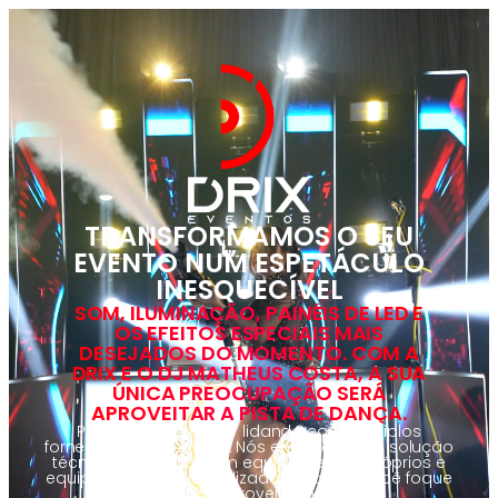
TRANSFORMAMOS O SEU
EVENTO NUM ESPETÁCULO
INESQUECÍVEL
SOM, ILUMINAÇÃO, PAINÉIS DE LED E
OS EFEITOS ESPECIAIS MAIS
DESEJADOS DO MOMENTO. COM A
DRIX E O DJ MATHEUS COSTA, A SUA
ÚNICA PREOCUPAÇÃO SERÁ
APROVEITAR A PISTA DE DANÇA.
Pare de se estressar lidando com múltiplos
fornecedores informais. Nós entregamos a solução
técnica completa, com equipamentos próprios e
equipe técnica especializada para que você foque
apenas em aproveitar o evento.